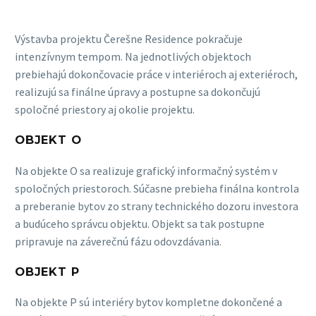
Výstavba projektu Čerešne Residence pokračuje
intenzívnym tempom. Na jednotlivých objektoch
prebiehajú dokončovacie práce v interiéroch aj exteriéroch,
realizujú sa finálne úpravy a postupne sa dokončujú
spoločné priestory aj okolie projektu.
OBJEKT O
Na objekte O sa realizuje grafický informačný systém v
spoločných priestoroch. Súčasne prebieha finálna kontrola
a preberanie bytov zo strany technického dozoru investora
a budúceho správcu objektu. Objekt sa tak postupne
pripravuje na záverečnú fázu odovzdávania.
OBJEKT P
Na objekte P sú interiéry bytov kompletne dokončené a