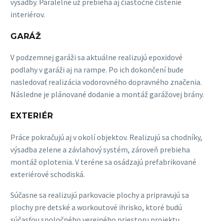
výsadby. Paralelne už prebieha aj čiastočné čistenie
interiérov.
GARÁŽ
V podzemnej garáži sa aktuálne realizujú epoxidové
podlahy v garáži aj na rampe. Po ich dokončení bude
nasledovať realizácia vodorovného dopravného značenia.
Následne je plánované dodanie a montáž garážovej brány.
EXTERIÉR
Práce pokračujú aj v okolí objektov. Realizujú sa chodníky,
výsadba zelene a závlahový systém, zároveň prebieha
montáž oplotenia. V teréne sa osádzajú prefabrikované
exteriérové schodiská.
Súčasne sa realizujú parkovacie plochy a pripravujú sa
plochy pre detské a workoutové ihrisko, ktoré budú
súčasťou spoločného verejného priestoru projektu.