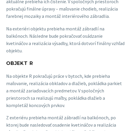
aktuálne prebieha ich čistenie. V spoločných priestoroch
pokračujú finálne úpravy – maľovanie chodieb, realizácia
farebnej mozaiky a montáž interiérového zábradlia.
Na exteriéri objektu prebieha montáž zábradlí na
balkónoch. Následne bude pokračovať osádzanie
kvetináčov a realizácia výsadby, ktorá dotvorí finálny vzhľad
objektu.
OBJEKT R
Na objekte R pokračujú práce v bytoch, kde prebieha
maľovanie, realizácia obkladov a dlažieb, pokládka parkiet
a montáž zariaďovacích predmetov. V spoločných
priestoroch sa realizujú maľby, pokládka dlažieb a
kompletáž koncových prvkov.
Z exteriéru prebieha montáž zábradlí na balkónoch, po
ktorej bude nasledovať osadenie kvetináčov a realizácia