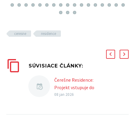
ceresne
residence
SÚVISIACE ČLÁNKY:
Čerešne Residence:
Projekt vstupuje do
finálnej etapy realizácie
08 jan 2026