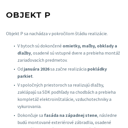
OBJEKT P
Objekt P sa nachádza v pokročilom štádiu realizácie.
V bytoch sú dokončené
omietky, maľby, obklady a
dlažby
, osadené sú vstupné dvere a prebieha montáž
zariaďovacích predmetov.
Od
januára 2026
sa začne realizácia
pokládky
parkiet
.
V spoločných priestoroch sa realizujú dlažby,
zaklápajú sa SDK podhľady na chodbách a prebieha
kompletáž elektroinštalácie, vzduchotechniky a
vykurovania.
Dokončuje sa
fasáda na západnej stene
, následne
budú montované exteriérové zábradlia, osadené