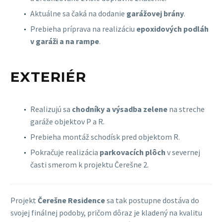
Aktuálne sa čaká na dodanie
garážovej brány
.
Prebieha príprava na realizáciu
epoxidových podláh
v garáži a na rampe
.
EXTERIÉR
Realizujú sa
chodníky a výsadba zelene
na streche
garáže objektov P a R.
Prebieha montáž schodísk pred objektom R.
Pokračuje realizácia
parkovacích plôch
v severnej
časti smerom k projektu Čerešne 2.
Projekt
Čerešne Residence
sa tak postupne dostáva do
svojej finálnej podoby, pričom dôraz je kladený na kvalitu