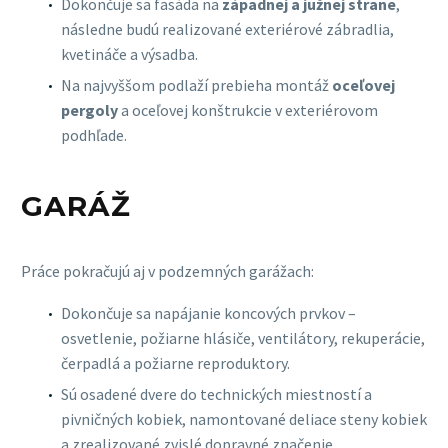
Dokončuje sa fasáda na
západnej a južnej strane
,
následne budú realizované exteriérové zábradlia,
kvetináče a výsadba.
Na najvyššom podlaží prebieha montáž
oceľovej
pergoly
a oceľovej konštrukcie v exteriérovom
podhľade.
GARÁŽ
Práce pokračujú aj v podzemných garážach:
Dokončuje sa napájanie koncových prvkov –
osvetlenie, požiarne hlásiče, ventilátory, rekuperácie,
čerpadlá a požiarne reproduktory.
Sú osadené dvere do technických miestností a
pivničných kobiek, namontované deliace steny kobiek
a zrealizované zvislé dopravné značenie.