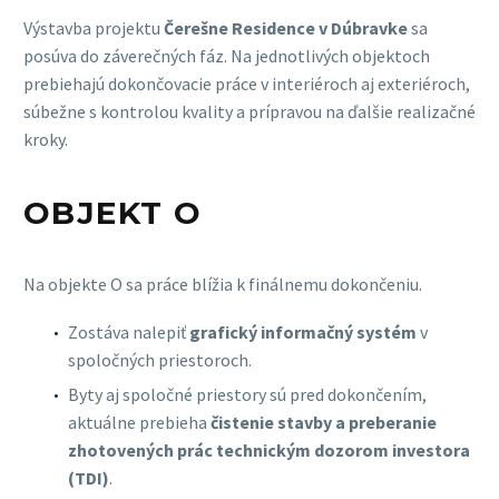
Výstavba projektu
Čerešne Residence v Dúbravke
sa
posúva do záverečných fáz. Na jednotlivých objektoch
prebiehajú dokončovacie práce v interiéroch aj exteriéroch,
súbežne s kontrolou kvality a prípravou na ďalšie realizačné
kroky.
OBJEKT O
Na objekte O sa práce blížia k finálnemu dokončeniu.
Zostáva nalepiť
grafický informačný systém
v
spoločných priestoroch.
Byty aj spoločné priestory sú pred dokončením,
aktuálne prebieha
čistenie stavby a preberanie
zhotovených prác technickým dozorom investora
(TDI)
.