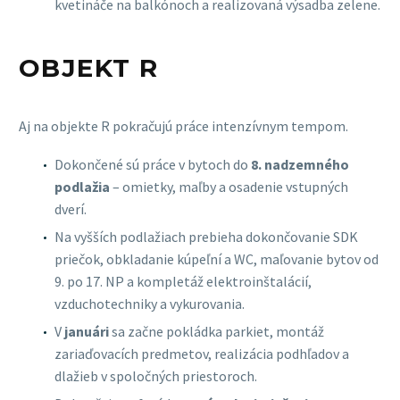
kvetináče na balkónoch a realizovaná výsadba zelene.
OBJEKT R
Aj na objekte R pokračujú práce intenzívnym tempom.
Dokončené sú práce v bytoch do
8. nadzemného
podlažia
– omietky, maľby a osadenie vstupných
dverí.
Na vyšších podlažiach prebieha dokončovanie SDK
priečok, obkladanie kúpeľní a WC, maľovanie bytov od
9. po 17. NP a kompletáž elektroinštalácií,
vzduchotechniky a vykurovania.
V
januári
sa začne pokládka parkiet, montáž
zariaďovacích predmetov, realizácia podhľadov a
dlažieb v spoločných priestoroch.