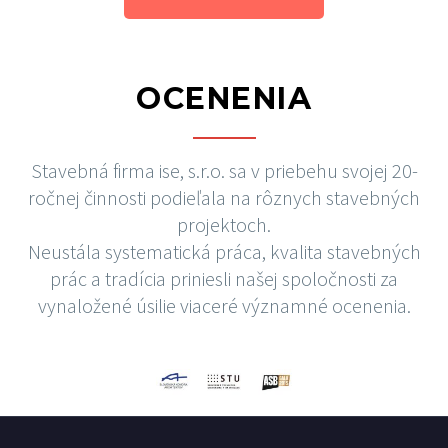
OCENENIA
Stavebná firma ise, s.r.o. sa v priebehu svojej 20-
ročnej činnosti podieľala na rôznych stavebných
projektoch.
Neustála systematická práca, kvalita stavebných
prác a tradícia priniesli našej spoločnosti za
vynaložené úsilie viaceré významné ocenenia.