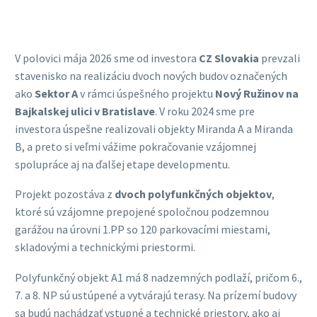
V polovici mája 2026 sme od investora
CZ Slovakia
prevzali
stavenisko na realizáciu dvoch nových budov označených
ako
Sektor A
v rámci úspešného projektu
Nový Ružinov na
Bajkalskej ulici v Bratislave
. V roku 2024 sme pre
investora úspešne realizovali objekty Miranda A a Miranda
B, a preto si veľmi vážime pokračovanie vzájomnej
spolupráce aj na ďalšej etape developmentu.
Projekt pozostáva z
dvoch polyfunkčných objektov
,
ktoré sú vzájomne prepojené spoločnou podzemnou
garážou na úrovni 1.PP so 120 parkovacími miestami,
skladovými a technickými priestormi.
Polyfunkčný objekt A1 má 8 nadzemných podlaží, pričom 6.,
7. a 8. NP sú ustúpené a vytvárajú terasy. Na prízemí budovy
sa budú nachádzať vstupné a technické priestory, ako aj