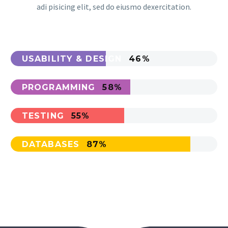
adi pisicing elit, sed do eiusmo dexercitation.
USABILITY & DESIGN
46%
PROGRAMMING
58%
TESTING
55%
DATABASES
87%