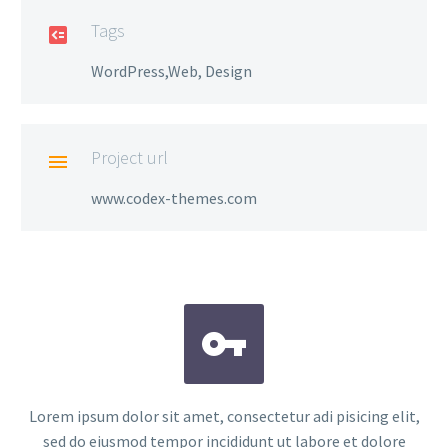
Tags

WordPress,Web, Design
Project url

www.codex-themes.com


Lorem ipsum dolor sit amet, consectetur adi pisicing elit,
sed do eiusmod tempor incididunt ut labore et dolore