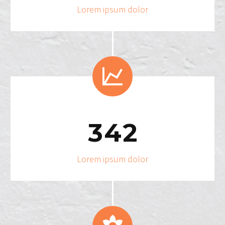
Lorem ipsum dolor


3
4
2
Lorem ipsum dolor