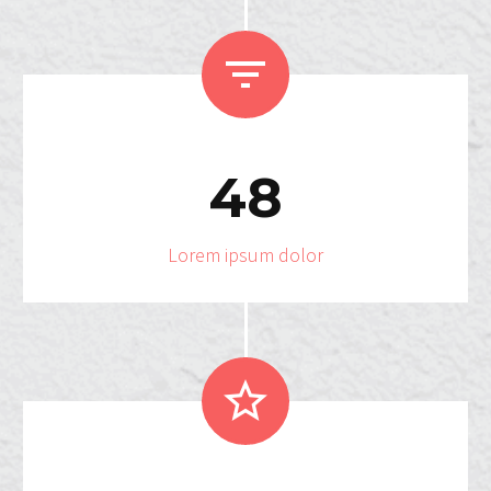


4
8
Lorem ipsum dolor

