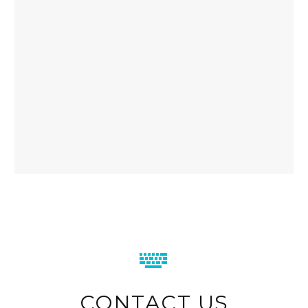


CONTACT US