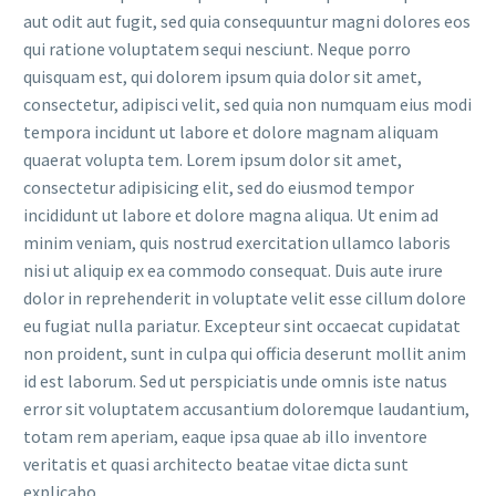
aut odit aut fugit, sed quia consequuntur magni dolores eos
qui ratione voluptatem sequi nesciunt. Neque porro
quisquam est, qui dolorem ipsum quia dolor sit amet,
consectetur, adipisci velit, sed quia non numquam eius modi
tempora incidunt ut labore et dolore magnam aliquam
quaerat volupta tem. Lorem ipsum dolor sit amet,
consectetur adipisicing elit, sed do eiusmod tempor
incididunt ut labore et dolore magna aliqua. Ut enim ad
minim veniam, quis nostrud exercitation ullamco laboris
nisi ut aliquip ex ea commodo consequat. Duis aute irure
dolor in reprehenderit in voluptate velit esse cillum dolore
eu fugiat nulla pariatur. Excepteur sint occaecat cupidatat
non proident, sunt in culpa qui officia deserunt mollit anim
id est laborum. Sed ut perspiciatis unde omnis iste natus
error sit voluptatem accusantium doloremque laudantium,
totam rem aperiam, eaque ipsa quae ab illo inventore
veritatis et quasi architecto beatae vitae dicta sunt
explicabo.