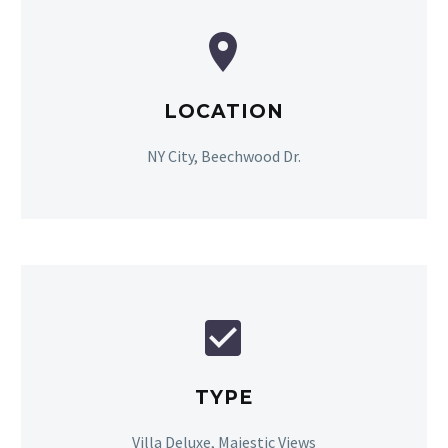


LOCATION
NY City, Beechwood Dr.


TYPE
Villa Deluxe, Majestic Views