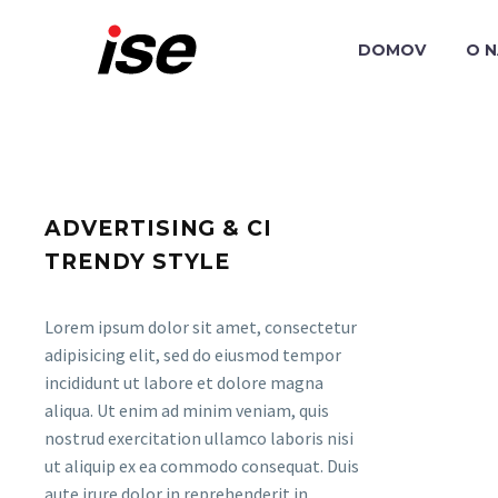
DOMOV
O 
ADVERTISING & CI
TRENDY STYLE
Lorem ipsum dolor sit amet, consectetur
adipisicing elit, sed do eiusmod tempor
incididunt ut labore et dolore magna
aliqua. Ut enim ad minim veniam, quis
nostrud exercitation ullamco laboris nisi
ut aliquip ex ea commodo consequat. Duis
aute irure dolor in reprehenderit in