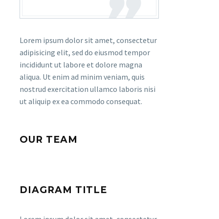
Lorem ipsum dolor sit amet, consectetur
adipisicing elit, sed do eiusmod tempor
incididunt ut labore et dolore magna
aliqua. Ut enim ad minim veniam, quis
nostrud exercitation ullamco laboris nisi
ut aliquip ex ea commodo consequat.
OUR TEAM
DIAGRAM TITLE