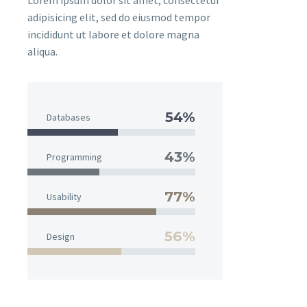
Lorem ipsum dolor sit amet, consectetur
adipisicing elit, sed do eiusmod tempor
incididunt ut labore et dolore magna
aliqua.
54%
Databases
43%
Programming
77%
Usability
56%
Design