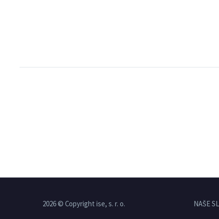
2026 © Copyright ise, s. r. o.
NAŠE S