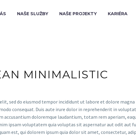
NÁS
NAŠE SLUŽBY
NAŠE PROJEKTY
KARIÉRA
EAN MINIMALISTIC
elit, sed do eiusmod tempor incididunt ut labore et dolore magna
modo consequat. Duis aute irure dolor in reprehenderit in voluptate
tem accusantium doloremque laudantium, totam rem aperiam, eaque i
nim ipsam voluptatem quia voluptas sit aspernatur aut odit aut fu
quam est, qui dolorem ipsum quia dolor sit amet, consectetur, adi