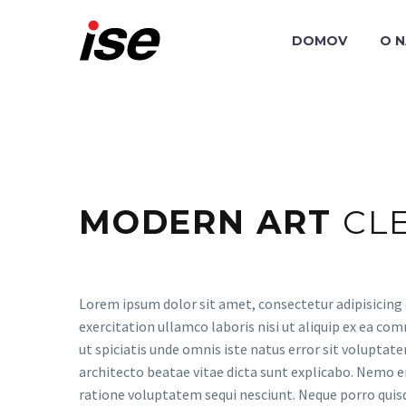
DOMOV
O 
MODERN ART
CL
Lorem ipsum dolor sit amet, consectetur adipisicing 
exercitation ullamco laboris nisi ut aliquip ex ea com
ut spiciatis unde omnis iste natus error sit volupta
architecto beatae vitae dicta sunt explicabo. Nemo e
ratione voluptatem sequi nesciunt. Neque porro quis