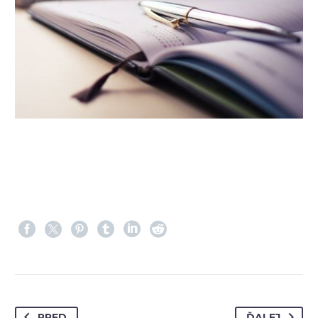
PRED
ĎALEJ