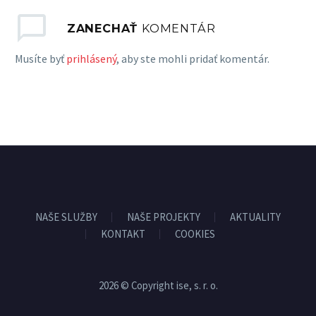
ZANECHAŤ
KOMENTÁR
Musíte byť
prihlásený
, aby ste mohli pridať komentár.
NAŠE SLUŽBY
NAŠE PROJEKTY
AKTUALITY
KONTAKT
COOKIES
2026 © Copyright ise, s. r. o.