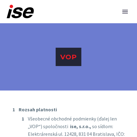
VOP
Rozsah platnosti
Všeobecné obchodné podmienky (ďalej len
„VOP“) spoločnosti
ise, s.r.o.,
so sídlom:
Elektrárenská ul. 12428, 831 04 Bratislava, IČO: