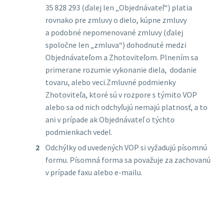
35 828 293 (ďalej len „Objednávateľ“) platia
rovnako pre zmluvy o dielo, kúpne zmluvy
a podobné nepomenované zmluvy (ďalej
spoločne len „zmluva“) dohodnuté medzi
Objednávateľom a Zhotoviteľom. Plnením sa
primerane rozumie vykonanie diela, dodanie
tovaru, alebo veci.Zmluvné podmienky
Zhotoviteľa, ktoré sú v rozpore s týmito VOP
alebo sa od nich odchyľujú nemajú platnosť, a to
ani v prípade ak Objednávateľ o týchto
podmienkach vedel.
Odchýlky od uvedených VOP si vyžadujú písomnú
formu. Písomná forma sa považuje za zachovanú
v prípade faxu alebo e-mailu.