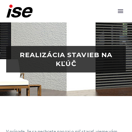
REALIZÁCIA STAVIEB NA
KĽÚČ
V prípade, že sa nechcete naozaj o nič starať, vieme vám