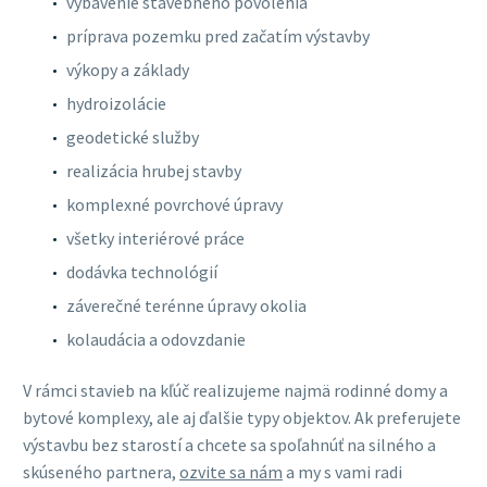
vybavenie stavebného povolenia
príprava pozemku pred začatím výstavby
výkopy a základy
hydroizolácie
geodetické služby
realizácia hrubej stavby
komplexné povrchové úpravy
všetky interiérové práce
dodávka technológií
záverečné terénne úpravy okolia
kolaudácia a odovzdanie
V rámci stavieb na kľúč realizujeme najmä rodinné domy a
bytové komplexy, ale aj ďalšie typy objektov. Ak preferujete
výstavbu bez starostí a chcete sa spoľahnúť na silného a
skúseného partnera,
ozvite sa nám
a my s vami radi