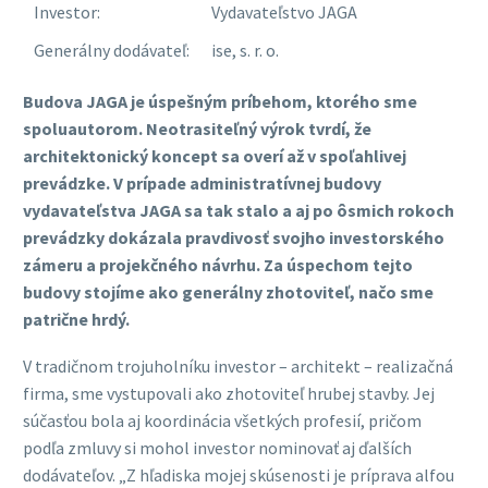
Investor:
Vydavateľstvo JAGA
Generálny dodávateľ:
ise, s. r. o.
Budova JAGA je úspešným príbehom, ktorého sme
spoluautorom. Neotrasiteľný výrok tvrdí, že
architektonický koncept sa overí až v spoľahlivej
prevádzke. V prípade administratívnej budovy
vydavateľstva JAGA sa tak stalo a aj po ôsmich rokoch
prevádzky dokázala pravdivosť svojho investorského
zámeru a projekčného návrhu. Za úspechom tejto
budovy stojíme ako generálny zhotoviteľ, načo sme
patrične hrdý.
V tradičnom trojuholníku investor – architekt – realizačná
firma, sme vystupovali ako zhotoviteľ hrubej stavby. Jej
súčasťou bola aj koordinácia všetkých profesií, pričom
podľa zmluvy si mohol investor nominovať aj ďalších
dodávateľov. „Z hľadiska mojej skúsenosti je príprava alfou