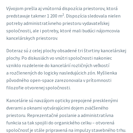
Vývojom prešla aj vnútorná dispozícia priestorov, ktorá
2
predstavuje takmer 1 200 m
. Dispozícia sledovala nielen
potreby administratívneho priestoru vydavateľskej
spoločnosti, ale i potreby, ktoré mali budúci nájomcovia
kancelárskych priestorov.
Doteraz sú z celej plochy obsadené tri štvrtiny kancelárskej
plochy. Po diskusiách vo vnútri spoločnosti nakoniec
vzniklo rozdelenie do kancelárií rozličných veľkostí
a rozčlenených do logicky nasledujúcich zón. Myšlienka
pôvodného open-space zarezonovala v prítomnosti
filozofie otvorenej spoločnosti.
Kancelárie sú navzájom opticky prepojené presklenými
dverami a oknami vytvárajúcimi dojem zväčšeného
priestoru. Reprezentačné poslanie a administratívna
funkcia sa tak spojili do organického celku – otvorená
spoločnosť je stále pripravená na impulzy stavebného trhu.