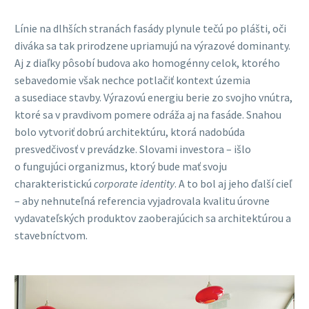
Línie na dlhších stranách fasády plynule tečú po plášti, oči
diváka sa tak prirodzene upriamujú na výrazové dominanty.
Aj z diaľky pôsobí budova ako homogénny celok, ktorého
sebavedomie však nechce potlačiť kontext územia
a susediace stavby. Výrazovú energiu berie zo svojho vnútra,
ktoré sa v pravdivom pomere odráža aj na fasáde. Snahou
bolo vytvoriť dobrú architektúru, ktorá nadobúda
presvedčivosť v prevádzke. Slovami investora – išlo
o fungujúci organizmus, ktorý bude mať svoju
charakteristickú
corporate identity
. A to bol aj jeho ďalší cieľ
– aby nehnuteľná referencia vyjadrovala kvalitu úrovne
vydavateľských produktov zaoberajúcich sa architektúrou a
stavebníctvom.