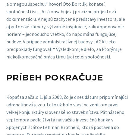
a omegou úspechu,“ hovorí Oto Bortlík, konateľ
spoločnosti ise. „A tá obsahuje aj precíznu projektovú
dokumentáciu. V nej sú zachytené predstavy investora, ale
aj autorské zámery, výtvarné inšpirácie, zakomponovanie
noriem – jednoducho všetko, čo napomáha fungujúcej
budove. V prípade administratívnej budovy JAGA tieto
predpoklady fungovali.“ Výsledkom je dielo, za ktorým je
niekoľkomesačná práca tímu ľudí celej spoločnosti.
PRÍBEH POKRAČUJE
Kopať sa začalo 1. júla 2008, čo je dnes dátum pripomínajúci
adrenalínovú jazdu. Leto už bolo vlastne zenitom prvej
veľkej konjunktúry slovenského stavebníctva. Pätnásteho
septembra padla štvrtá najväčšia investičná banka v
Spojených štátov Lehman Brothers, ktorá postavila do
pozoru aj Európsku centrálnu banku a spôsobila