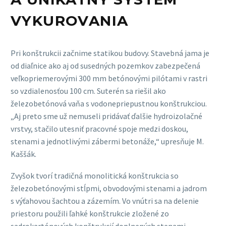
VYKUROVANIA
Pri konštrukcii začnime statikou budovy. Stavebná jama je
od diaľnice ako aj od susedných pozemkov zabezpečená
veľkopriemerovými 300 mm betónovými pilótami v rastri
so vzdialenosťou 100 cm. Suterén sa riešil ako
železobetónová vaňa s vodonepriepustnou konštrukciou.
„Aj preto sme už nemuseli pridávať ďalšie hydroizolačné
vrstvy, stačilo utesniť pracovné spoje medzi doskou,
stenami a jednotlivými zábermi betonáže,“ upresňuje M.
Kaššák.
Zvyšok tvorí tradičná monolitická konštrukcia so
železobetónovými stĺpmi, obvodovými stenami a jadrom
s výťahovou šachtou a zázemím. Vo vnútri sa na delenie
priestoru použili ľahké konštrukcie zložené zo
sadrokartónových konštrukcií doplnených stenami