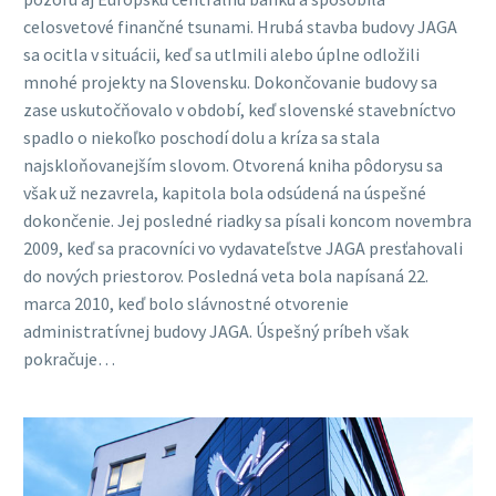
celosvetové finančné tsunami. Hrubá stavba budovy JAGA
sa ocitla v situácii, keď sa utlmili alebo úplne odložili
mnohé projekty na Slovensku. Dokončovanie budovy sa
zase uskutočňovalo v období, keď slovenské stavebníctvo
spadlo o niekoľko poschodí dolu a kríza sa stala
najskloňovanejším slovom. Otvorená kniha pôdorysu sa
však už nezavrela, kapitola bola odsúdená na úspešné
dokončenie. Jej posledné riadky sa písali koncom novembra
2009, keď sa pracovníci vo vydavateľstve JAGA presťahovali
do nových priestorov. Posledná veta bola napísaná 22.
marca 2010, keď bolo slávnostné otvorenie
administratívnej budovy JAGA. Úspešný príbeh však
pokračuje…