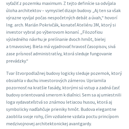
vyťažiť z pozemku maximum. Z tejto definície sa odvíjala
úloha architektov – vymyslieť dizajn budovy. „Aj ten sa však
výrazne vyvíjal počas nespočetných debát a úvah,“ hovorí
Ing. arch. Marián Pokrivčák, konateľ Ateliéru 3M, ktorý si
investor vybral po výberovom konaní. „Filozofiou
výsledného návrhu je prelínanie dvoch hmôt, bielej
a tmavosivej. Biela má vyjadrovať hravosť časopisov, sivá
zase prísnosť administratívy, ktorá sleduje fungovanie
prevádzky.“
Tvar štvorpodlažnej budovy logicky sleduje pozemok, ktorý
obsiahla v duchu investorových zámerov. Upriamila
pozornosť na kratšie fasády, ktorými sú vstup a zadná časť
budovy orientovaná smerom k diaľnici. Sem sa aj umiestnili
loga vydavateľstvá so známou letiacou husou, ktorá aj
symbolicky nadľahčuje prieniky hmôt. Budova elegantne
zaoblila svoje rohy, čím vzdialene vzdala poctu princípom
medzivojnovej architektonickej avantgardy.