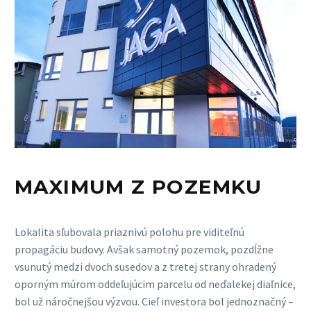
MAXIMUM Z POZEMKU
Lokalita sľubovala priaznivú polohu pre viditeľnú
propagáciu budovy. Avšak samotný pozemok, pozdĺžne
vsunutý medzi dvoch susedov a z tretej strany ohradený
oporným múrom oddeľujúcim parcelu od neďalekej diaľnice,
bol už náročnejšou výzvou. Cieľ investora bol jednoznačný –