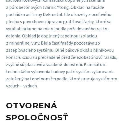
z pórobetónových tvárnic Ytong. Obklad na fasáde
pochádza od firmy Dekmetal. Ide o kazety z oceľového
plechu s povrchovou úpravou grafitovej farby, ktoré sa
vyrábali priamo na mieru podľa požadovaného rastru
delenia. Obklad je doplnený tepelnou izoláciou
z minerálnej vlny. Biela časť fasády pozostáva zo
zatepľovacieho systému. Dlhé pásové okná s hliníkovou
konštrukciou sú predsadené pred železobetónovú fasádu,
zvyšné sú plastové a vsadené do ostení. K unikátom
technického vybavenia budovy patrí systém vykurovania
založený na tepelnom čerpadle, ktoré pracuje systémom
vzduch – vzduch.
OTVORENÁ
SPOLOČNOSŤ