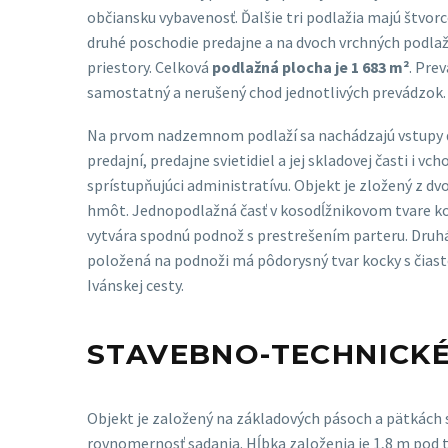
občiansku vybavenosť. Ďalšie tri podlažia majú štvor
druhé poschodie predajne a na dvoch vrchných podlaž
priestory. Celková
podlažná plocha je 1 683 m²
. Pre
samostatný a nerušený chod jednotlivých prevádzok.
Na prvom nadzemnom podlaží sa nachádzajú vstupy
predajní, predajne svietidiel a jej skladovej časti i vc
sprístupňujúci administratívu. Objekt je zložený z d
hmôt. Jednopodlažná časť v kosodĺžnikovom tvare k
vytvára spodnú podnož s prestrešením parteru. Druh
položená na podnoži má pôdorysný tvar kocky s čia
Ivánskej cesty.
STAVEBNO-TECHNICKÉ
Objekt je založený na základových pásoch a pätkách
rovnomernosť sadania. Hĺbka založenia je 1,8 m pod