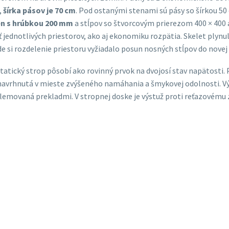
,
šírka pásov je 70 cm
. Pod ostanými stenami sú pásy so šírkou 5
en s hrúbkou 200 mm
a stĺpov so štvorcovým prierezom 400 × 400 
jednotlivých priestorov, ako aj ekonomiku rozpätia. Skelet plynu
e si rozdelenie priestoru vyžiadalo posun nosných stĺpov do novej 
Statický strop pôsobí ako rovinný prvok na dvojosí stav napätosti
je navrhnutá v mieste zvýšeného namáhania a šmykovej odolnosti. V
olemovaná prekladmi. V stropnej doske je výstuž proti reťazovému 