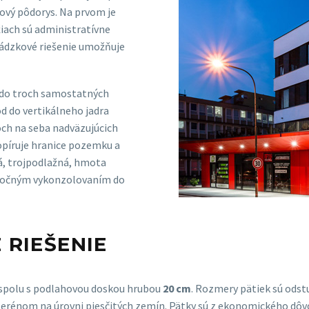
cový pôdorys. Na prvom je
iach sú administratívne
vádzkové riešenie umožňuje
 do troch samostatných
hod do vertikálneho jadra
voch na seba nadväzujúcich
opíruje hranice pozemku a
á, trojpodlažná, hmota
stočným vykonzolovaním do
 RIEŠENIE
 spolu s podlahovou doskou hrubou
20 cm
. Rozmery pätiek sú odst
 terénom na úrovni piesčitých zemín. Pätky sú z ekonomického dô