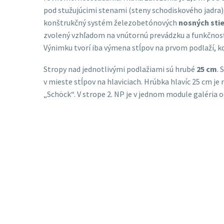
pod stužujúcimi stenami (steny schodiskového jadra)
konštrukčný systém železobetónových
nosných sti
zvolený vzhľadom na vnútornú prevádzku a funkčnosť 
Výnimku tvorí iba výmena stĺpov na prvom podlaží, kd
Stropy nad jednotlivými podlažiami sú hrubé
25 cm
. 
v mieste stĺpov na hlaviciach. Hrúbka hlavíc 25 cm 
„Schöck“. V strope 2. NP je v jednom module galéria 