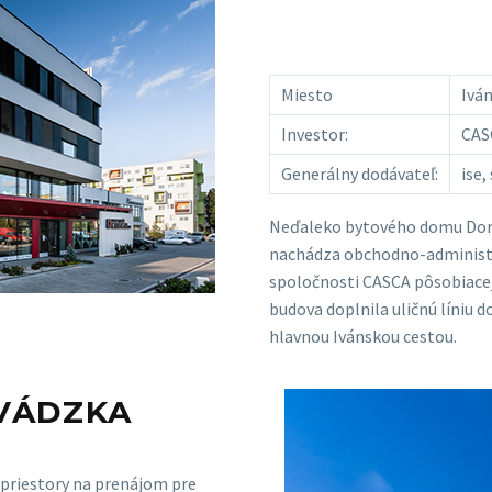
Miesto
Iván
Investor:
CASC
Generálny dodávateľ:
ise, 
Neďaleko bytového domu Dorny
nachádza obchodno-administr
spoločnosti CASCA pôsobiacej 
budova doplnila uličnú líniu d
hlavnou Ivánskou cestou.
EVÁDZKA
 priestory na prenájom pre