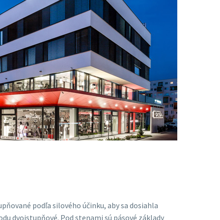
upňované podľa silového účinku, aby sa dosiahla
vodu dvojstupňové. Pod stenami sú pásové základy