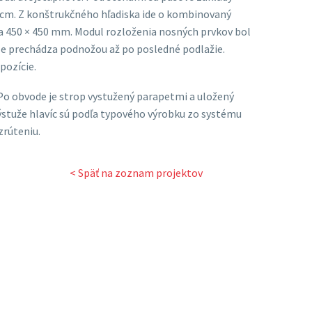
0 cm. Z konštrukčného hľadiska ide o kombinovaný
a 450 × 450 mm. Modul rozloženia nosných prvkov bol
le prechádza podnožou až po posledné podlažie.
pozície.
. Po obvode je strop vystužený parapetmi a uložený
ýstuže hlavíc sú podľa typového výrobku zo systému
zrúteniu.
< Späť na zoznam projektov