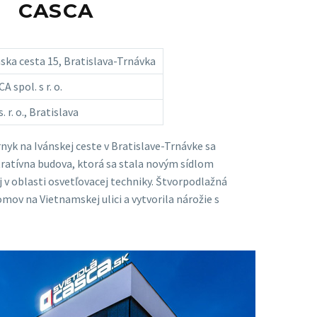
CASCA
ska cesta 15, Bratislava-Trnávka
A spol. s r. o.
s. r. o., Bratislava
k na Ivánskej ceste v Bratislave-Trnávke sa
atívna budova, ktorá sa stala novým sídlom
v oblasti osvetľovacej techniky. Štvorpodlažná
omov na Vietnamskej ulici a vytvorila nárožie s