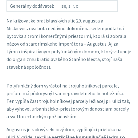
Generálny dodávateľ:
ise, s. r. o.
Na križovatke bratislavských ulíc 29. augusta a
Mickiewiczova bola nedávno dokončená sedempodlažná
bytovka s tromi komerčnými priestormi, ktorá si zobrala
názov od starorímskeho imperátora – Augustus. Aj za
týmto inšpiratívnym polyfunkčným domom, ktorý vstupuje
do organizmu bratislavského Starého Mesta, stojí naša
stavebná spoločnosť.
Polyfunkčný dom vyrástol na trojuholníkovej parcele,
pričom má pôdorysný tvar nepravidelného lichobežníka.
Ten vypĺňa časť trojuholníkovej parcely ležiacej pri ulici tak,
aby vyhovel urbanisticko-priestorovým danostiam parcely
a svetlotechnickým požiadavkám.
Augustus je radový sekciový dom, vypĺňajúci prieluku na
ulici. V každej sekcii je
vertikálne komunikačné jadro so