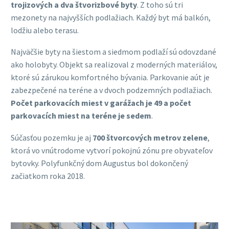
trojizových a dva štvorizbové byty
. Z toho sú tri
mezonety na najvyšších podlažiach. Každý byt má balkón,
lodžiu alebo terasu.
Najväčšie byty na šiestom a siedmom podlaží sú odovzdané
ako holobyty. Objekt sa realizoval z moderných materiálov,
ktoré sú zárukou komfortného bývania. Parkovanie aút je
zabezpečené na teréne a v dvoch podzemných podlažiach.
Počet parkovacích miest v garážach je 49 a počet
parkovacích miest na teréne je sedem
.
Súčasťou pozemku je aj
700 štvorcových metrov zelene
,
ktorá vo vnútrodome vytvorí pokojnú zónu pre obyvateľov
bytovky. Polyfunkčný dom Augustus bol dokončený
začiatkom roka 2018.