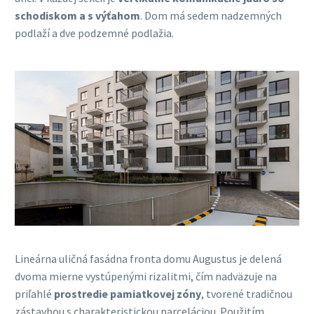
schodiskom a s výťahom
. Dom má sedem nadzemných
podlaží a dve podzemné podlažia.
Lineárna uličná fasádna fronta domu Augustus je delená
dvoma mierne vystúpenými rizalitmi, čím nadväzuje na
priľahlé
prostredie pamiatkovej zóny
, tvorené tradičnou
zástavbou s charakteristickou parceláciou. Použitím