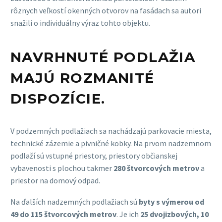
rôznych veľkostí okenných otvorov na fasádach sa autori
snažili o individuálny výraz tohto objektu.
NAVRHNUTÉ PODLAŽIA
MAJÚ ROZMANITÉ
DISPOZÍCIE.
V podzemných podlažiach sa nachádzajú parkovacie miesta,
technické zázemie a pivničné kobky. Na prvom nadzemnom
podlaží sú vstupné priestory, priestory občianskej
vybavenosti s plochou takmer
280 štvorcových metrov
a
priestor na domový odpad.
Na ďalších nadzemných podlažiach sú
byty s výmerou od
49 do 115 štvorcových metrov
. Je ich
25 dvojizbových, 10