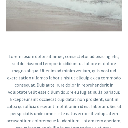
Lorem ipsum dolor sit amet, consectetur adipisicing elit,
sed do eiusmod tempor incididunt ut labore et dolore
magna aliqua. Ut enim ad minim veniam, quis nostrud
exercitation ullamco laboris nisi ut aliquip ex ea commodo
consequat. Duis aute irure dolor in reprehenderit in
voluptate velit esse cillum dolore eu fugiat nulla pariatur.
Excepteur sint occaecat cupidatat non proident, sunt in
culpa qui officia deserunt mollit anim id est laborum. Sed ut
perspiciatis unde omnis iste natus error sit voluptatem
accusantium doloremque laudantium, totam rem aperiam,
eaque ipsa quae ab illo inventore veritatis et quasi