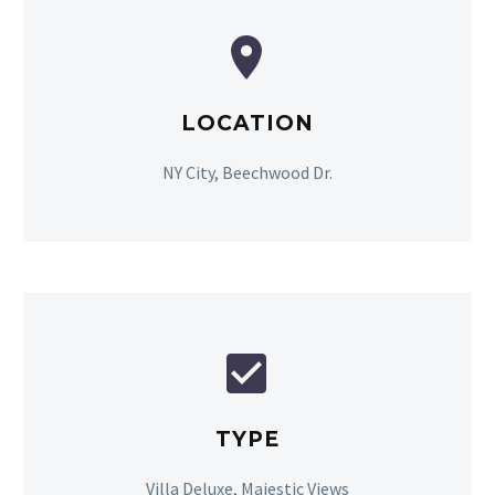


LOCATION
NY City, Beechwood Dr.


TYPE
Villa Deluxe, Majestic Views