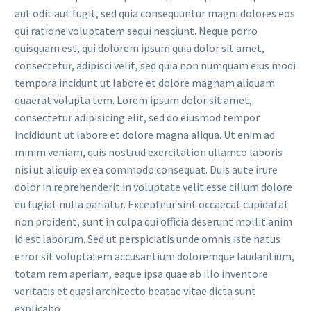
aut odit aut fugit, sed quia consequuntur magni dolores eos
qui ratione voluptatem sequi nesciunt. Neque porro
quisquam est, qui dolorem ipsum quia dolor sit amet,
consectetur, adipisci velit, sed quia non numquam eius modi
tempora incidunt ut labore et dolore magnam aliquam
quaerat volupta tem. Lorem ipsum dolor sit amet,
consectetur adipisicing elit, sed do eiusmod tempor
incididunt ut labore et dolore magna aliqua. Ut enim ad
minim veniam, quis nostrud exercitation ullamco laboris
nisi ut aliquip ex ea commodo consequat. Duis aute irure
dolor in reprehenderit in voluptate velit esse cillum dolore
eu fugiat nulla pariatur. Excepteur sint occaecat cupidatat
non proident, sunt in culpa qui officia deserunt mollit anim
id est laborum. Sed ut perspiciatis unde omnis iste natus
error sit voluptatem accusantium doloremque laudantium,
totam rem aperiam, eaque ipsa quae ab illo inventore
veritatis et quasi architecto beatae vitae dicta sunt
explicabo.