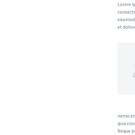
Lorem ip
consecte
eiusmod 
et dolor
nemo eni
quia con
Neque po