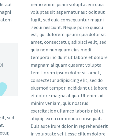
it aut
nemo enim ipsam voluptatem quia
 magni
voluptas sit aspernatur aut odit aut
ptatem
fugit, sed quia consequuntur magni
sequi nesciunt. Neque porro quisqu
est, qui dolorem ipsum quia dolor sit
amet, consectetur, adipisci velit, sed
quia non numquam eius modi
tempora incidunt ut labore et dolore
or
magnam aliquam quaerat volupta
tem. Lorem ipsum dolor sit amet,
consectetur adipisicing elit, sed do
eiusmod tempor incididunt ut labore
et dolore magna aliqua. Ut enim ad
minim veniam, quis nostrud
exercitation ullamco laboris nisi ut
it, sed
aliquip ex ea commodo consequat.
t.
Duis aute irure dolor in reprehenderit
etur,
in voluptate velit esse cillum dolore