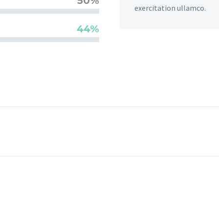
50%
exercitation ullamco.
44%