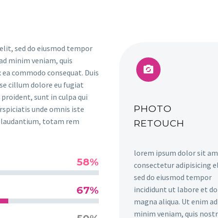
 elit, sed do eiusmod tempor
 ad minim veniam, quis


 ex ea commodo consequat. Duis
sse cillum dolore eu fugiat
proident, sunt in culpa qui
PHOTO
rspiciatis unde omnis iste
e laudantium, totam rem
RETOUCH
lorem ipsum dolor sit am
58%
consectetur adipisicing el
sed do eiusmod tempor
67%
incididunt ut labore et d
magna aliqua. Ut enim ad
minim veniam, quis nost