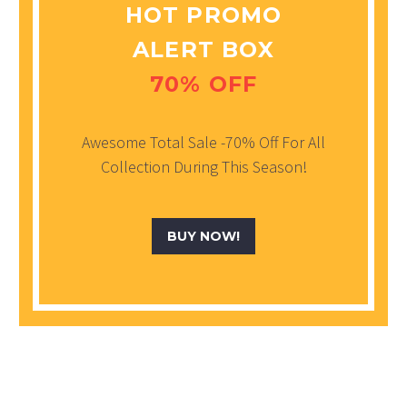
HOT PROMO
ALERT BOX
70% OFF
Awesome Total Sale -70% Off For All
Collection During This Season!
BUY NOW!