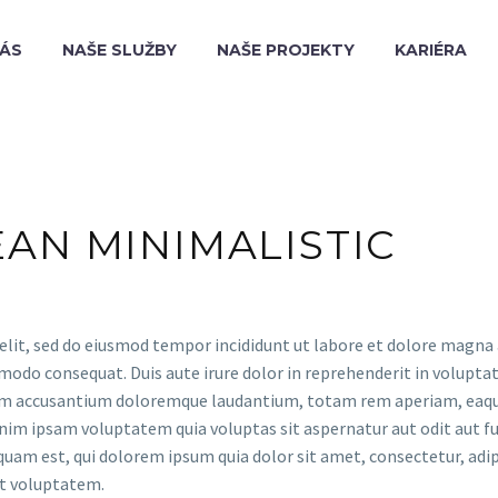
NÁS
NAŠE SLUŽBY
NAŠE PROJEKTY
KARIÉRA
EAN MINIMALISTIC
elit, sed do eiusmod tempor incididunt ut labore et dolore magna
modo consequat. Duis aute irure dolor in reprehenderit in voluptate
tem accusantium doloremque laudantium, totam rem aperiam, eaque i
nim ipsam voluptatem quia voluptas sit aspernatur aut odit aut fu
quam est, qui dolorem ipsum quia dolor sit amet, consectetur, adi
at voluptatem.