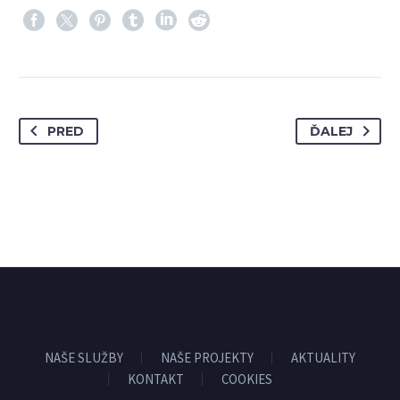
PRED
ĎALEJ
NAŠE SLUŽBY
NAŠE PROJEKTY
AKTUALITY
KONTAKT
COOKIES