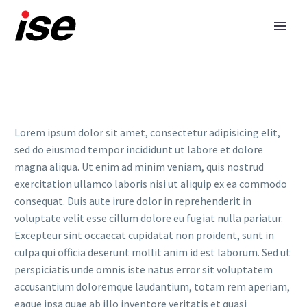
Lorem ipsum dolor sit amet, consectetur adipisicing elit,
sed do eiusmod tempor incididunt ut labore et dolore
magna aliqua. Ut enim ad minim veniam, quis nostrud
exercitation ullamco laboris nisi ut aliquip ex ea commodo
consequat. Duis aute irure dolor in reprehenderit in
voluptate velit esse cillum dolore eu fugiat nulla pariatur.
Excepteur sint occaecat cupidatat non proident, sunt in
culpa qui officia deserunt mollit anim id est laborum. Sed ut
perspiciatis unde omnis iste natus error sit voluptatem
accusantium doloremque laudantium, totam rem aperiam,
eaque ipsa quae ab illo inventore veritatis et quasi