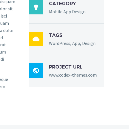
quisquam
CATEGORY

lor sit
Mobile App Design
isci
mquam
a dolor
TAGS
et

WordPress, App, Design
rat
sum
di
PROJECT URL

www.codex-themes.com
eque
rem