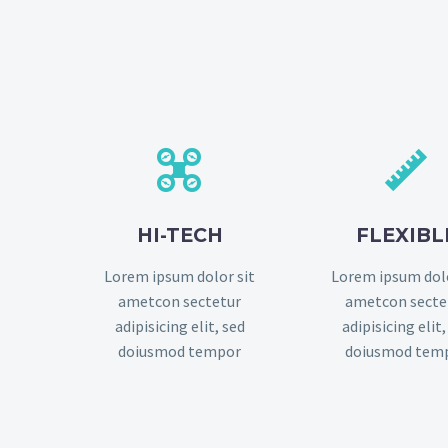




HI-TECH
FLEXIBL
Lorem ipsum dolor sit
Lorem ipsum dolo
ametcon sectetur
ametcon secte
adipisicing elit, sed
adipisicing elit,
doiusmod tempor
doiusmod tem