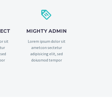


FECT
MIGHTY ADMIN
r sit
Lorem ipsum dolor sit
tur
ametcon sectetur
 sed
adipisicing elit, sed
por
doiusmod tempor