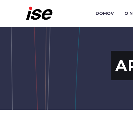
DOMOV
O 
A