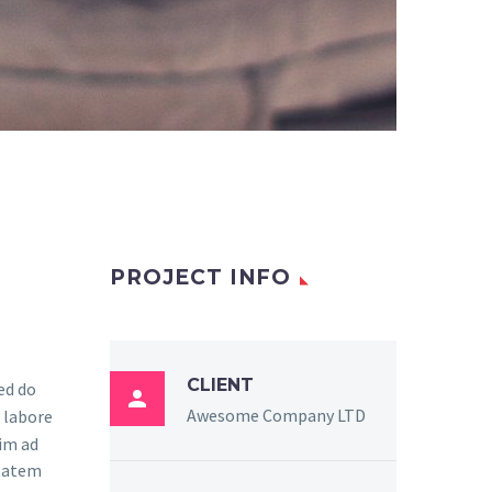
PROJECT INFO
CLIENT
sed do

Awesome Company LTD
 labore
im ad
ptatem