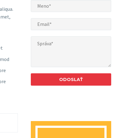
aliqua.
amet,
et
usmod
ore
ore