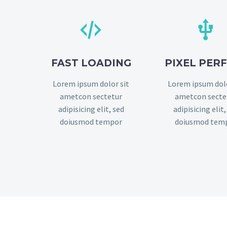




FAST LOADING
PIXEL PER
Lorem ipsum dolor sit
Lorem ipsum dolo
ametcon sectetur
ametcon secte
adipisicing elit, sed
adipisicing elit,
doiusmod tempor
doiusmod tem