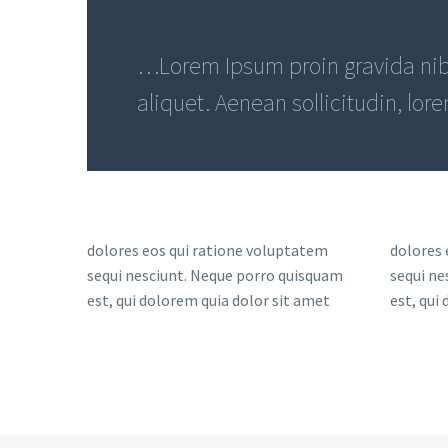
…Lorem Ipsum proin gravida nibh
aliquet. Aenean sollicitudin, lor
dolores eos qui ratione voluptatem
dolores 
sequi nesciunt. Neque porro quisquam
sequi ne
est, qui dolorem quia dolor sit amet
est, qui