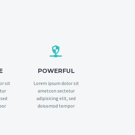


E
POWERFUL
r sit
Lorem ipsum dolor sit
tur
ametcon sectetur
 sed
adipisicing elit, sed
por
doiusmod tempor