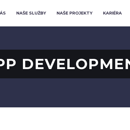
NÁS
NAŠE SLUŽBY
NAŠE PROJEKTY
KARIÉRA
PP DEVELOPME