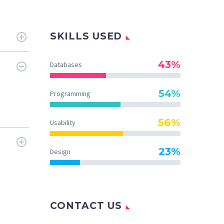
SKILLS USED
43%
Databases
54%
Programming
56%
Usability
23%
Design
CONTACT US