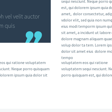
sequi nesciunt. Neque porro 
est, qui dolorem ipsum quia do
amet, dolor consectetur, adip
 vel velit auctor
vdolor elit, sed quia non nu
em quis
eius modi temporm ipsum qui
sit amet, a incidunt ut labore 
dolore magnam aliquam quae
volup dolor ta tem. Lorem ip
dolor sit amet eius dolore mo
tempo
eos qui ratione voluptatem
voluptatem eos qui ratione
sciunt. Neque porro quisquam
voluptatem sequi nesciunt. N
 dolorem ipsum quia dolor sit
porro quisquam est, qui dolo