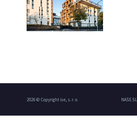
2026 © Copyright ise, s. r. o.
NAŠE S