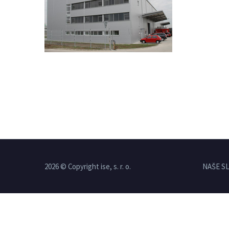
2026 © Copyright ise, s. r. o.
NAŠE S