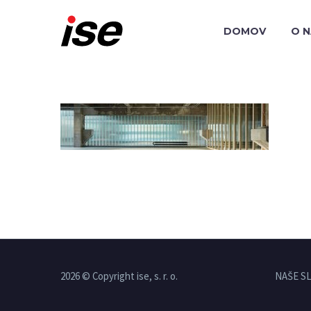
DOMOV
O 
2026 © Copyright ise, s. r. o.
NAŠE S