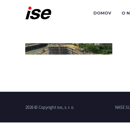
DOMOV
O 
2026 © Copyright ise, s. r. o.
NAŠE S