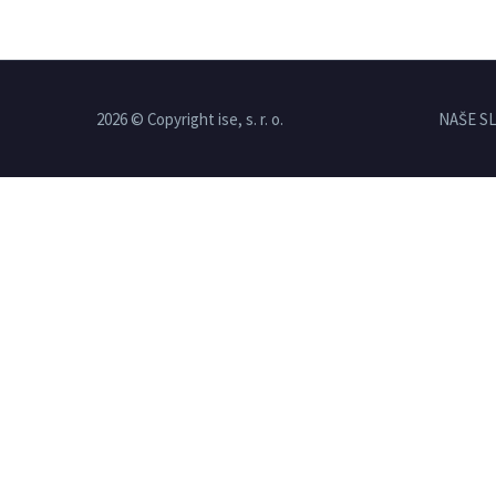
2026 © Copyright ise, s. r. o.
NAŠE S