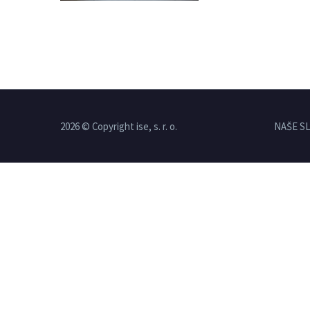
2026 © Copyright ise, s. r. o.
NAŠE S