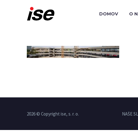
DOMOV
O 
2026 © Copyright ise, s. r. o.
NAŠE S